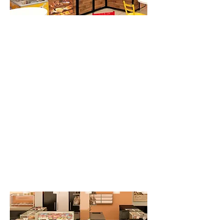
Ao integrar uma cafeteria ao seu
supermercado, você atrai novos
consumidores, fideliza os clientes
atuais, gera fluxo de pessoas durante
mais períodos do dia na sua loja
(como café da manhã ou lanche da
tarde, por exemplo, com uma
variedade de salgados, lanches e
doces) e gera maior lucratividade
para seu negócio.