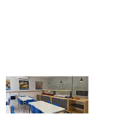
Transforme seu restaurante, padaria
ou cafeteria em um local que se
destaca diante da concorrência com
os Balcões Buffet Allkit. Seus clientes
viverão experiências únicas e
inesquecíveis, e retornarão sempre,
impulsionando o crescimento do seu
negócio.