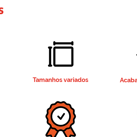
s
Tamanhos variados
Acaba