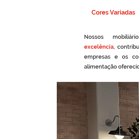
Cores Variadas
Nossos mobiliário
excelência
,
contrib
empresas e os con
alimentação oferecid